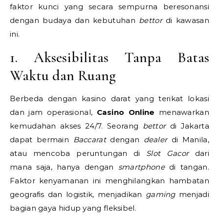
faktor kunci yang secara sempurna beresonansi
dengan budaya dan kebutuhan
bettor
di kawasan
ini.
1. Aksesibilitas Tanpa Batas
Waktu dan Ruang
Berbeda dengan kasino darat yang terikat lokasi
dan jam operasional,
Casino Online
menawarkan
kemudahan akses 24/7. Seorang
bettor
di Jakarta
dapat bermain
Baccarat
dengan
dealer
di Manila,
atau mencoba peruntungan di
Slot Gacor
dari
mana saja, hanya dengan
smartphone
di tangan.
Faktor kenyamanan ini menghilangkan hambatan
geografis dan logistik, menjadikan
gaming
menjadi
bagian gaya hidup yang fleksibel.