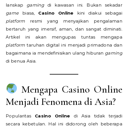
lanskap
gaming
di kawasan ini. Bukan sekadar
game
biasa,
Casino Online
kini diakui sebagai
platform
resmi yang menyajikan pengalaman
bertaruh yang imersif, aman, dan sangat diminati.
Artikel ini akan mengupas tuntas mengapa
platform
taruhan digital ini menjadi primadona dan
bagaimana ia mendefinisikan ulang hiburan
gaming
di benua Asia.
Mengapa Casino Online
Menjadi Fenomena di Asia?
Popularitas
Casino Online
di Asia tidak terjadi
secara kebetulan. Hal ini didorong oleh beberapa