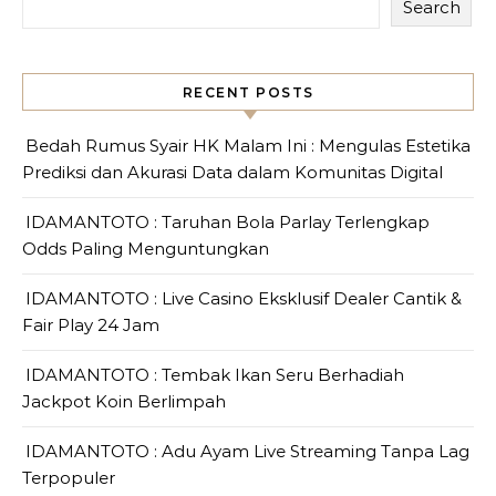
Search
RECENT POSTS
Bedah Rumus Syair HK Malam Ini : Mengulas Estetika
Prediksi dan Akurasi Data dalam Komunitas Digital
IDAMANTOTO : Taruhan Bola Parlay Terlengkap
Odds Paling Menguntungkan
IDAMANTOTO : Live Casino Eksklusif Dealer Cantik &
Fair Play 24 Jam
IDAMANTOTO : Tembak Ikan Seru Berhadiah
Jackpot Koin Berlimpah
IDAMANTOTO : Adu Ayam Live Streaming Tanpa Lag
Terpopuler