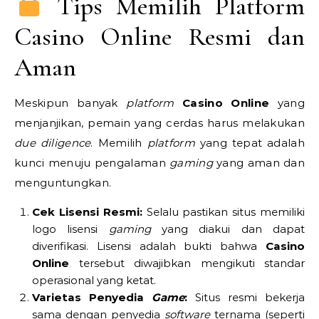
Tips Memilih Platform
Casino Online Resmi dan
Aman
Meskipun banyak
platform
Casino Online
yang
menjanjikan, pemain yang cerdas harus melakukan
due diligence
. Memilih
platform
yang tepat adalah
kunci menuju pengalaman
gaming
yang aman dan
menguntungkan.
Cek Lisensi Resmi:
Selalu pastikan situs memiliki
logo lisensi
gaming
yang diakui dan dapat
diverifikasi. Lisensi adalah bukti bahwa
Casino
Online
tersebut diwajibkan mengikuti standar
operasional yang ketat.
Varietas Penyedia
Game
:
Situs resmi bekerja
sama dengan penyedia
software
ternama (seperti