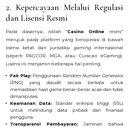
2. Kepercayaan Melalui Regulasi
dan Lisensi Resmi
Pada dasarnya, istilah “
Casino Online
resmi”
merujuk pada
platform
yang beroperasi di bawah
lisensi ketat dari yurisdiksi
gaming
internasional
(seperti PAGCOR, MGA, atau Curacao eGaming).
Lisensi ini menjamin beberapa hal penting:
Fair Play:
Penggunaan
Random Number Generator
(RNG) yang diaudit secara berkala untuk
memastikan hasil
game
benar-benar acak dan tidak
dimanipulasi.
Keamanan Data:
Standar enkripsi tinggi (SSL)
untuk melindungi data pribadi dan finansial
pengguna.
Transparansi Pembayaran:
Jaminan bahwa