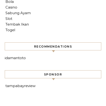
Bola
Casino
Sabung Ayam
Slot
Tembak Ikan
Togel
RECOMMENDATIONS
idamantoto
SPONSOR
tampabayreview