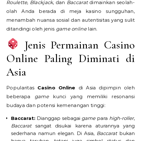
Roulette
,
Blackjack
, dan
Baccarat
dimainkan seolah-
olah Anda berada di meja kasino sungguhan,
menambah nuansa sosial dan autentisitas yang sulit
ditandingi oleh jenis
game online
lain.
Jenis Permainan Casino
Online Paling Diminati di
Asia
Popularitas
Casino Online
di Asia dipimpin oleh
beberapa
game
kunci yang memiliki resonansi
budaya dan potensi kemenangan tinggi:
Baccarat:
Dianggap sebagai
game
para
high-roller
,
Baccarat
sangat disukai karena aturannya yang
sederhana namun elegan. Di Asia,
Baccarat
bukan
hanya taruhan, tetapi juga simbol status dan