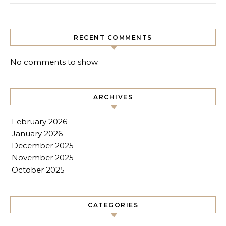
RECENT COMMENTS
No comments to show.
ARCHIVES
February 2026
January 2026
December 2025
November 2025
October 2025
CATEGORIES