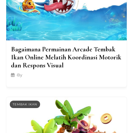
Bagaimana Permainan Arcade Tembak
Ikan Online Melatih Koordinasi Motorik
dan Respons Visual
•
By
TEMBAK IKAN