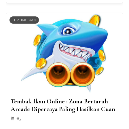
TEMBAK IKAN
Tembak Ikan Online : Zona Bertaruh
Arcade Dipercaya Paling Hasilkan Cuan
•
By