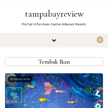
Skip to content
tampabayreview
Portal Informasi Game Hiburan Resmi
Tembak Ikan
TEMBAK IKAN