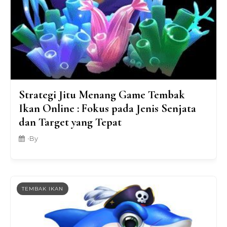
Strategi Jitu Menang Game Tembak
Ikan Online : Fokus pada Jenis Senjata
dan Target yang Tepat
•
By
TEMBAK IKAN