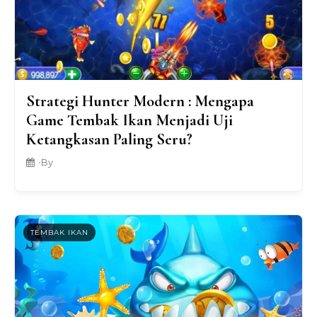
Strategi Hunter Modern : Mengapa
Game Tembak Ikan Menjadi Uji
Ketangkasan Paling Seru?
•
By
TEMBAK IKAN