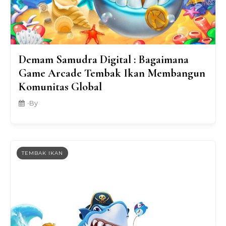
Demam Samudra Digital : Bagaimana
Game Arcade Tembak Ikan Membangun
Komunitas Global
•
By
TEMBAK IKAN