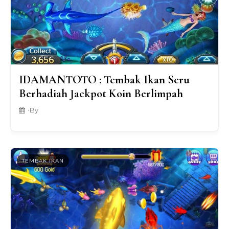
IDAMANTOTO : Tembak Ikan Seru
Berhadiah Jackpot Koin Berlimpah
•
By
TEMBAK IKAN