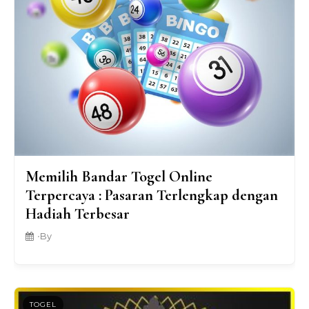
Memilih Bandar Togel Online
Terpercaya : Pasaran Terlengkap dengan
Hadiah Terbesar
•
By
TOGEL