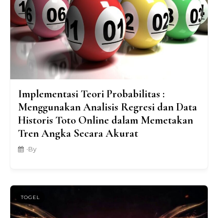
Implementasi Teori Probabilitas :
Menggunakan Analisis Regresi dan Data
Historis Toto Online dalam Memetakan
Tren Angka Secara Akurat
•
By
TOGEL