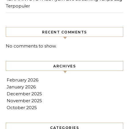
Terpopuler
RECENT COMMENTS
No comments to show.
ARCHIVES
February 2026
January 2026
December 2025
November 2025
October 2025
CATEGORIES