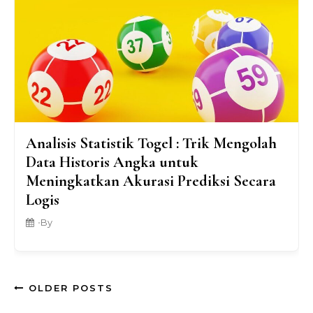
Analisis Statistik Togel : Trik Mengolah
Data Historis Angka untuk
Meningkatkan Akurasi Prediksi Secara
Logis
•
By
OLDER POSTS