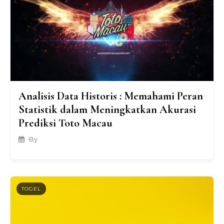
Analisis Data Historis : Memahami Peran
Statistik dalam Meningkatkan Akurasi
Prediksi Toto Macau
•
By
TOGEL