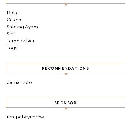
Bola
Casino
Sabung Ayam
Slot
Tembak Ikan
Togel
RECOMMENDATIONS
idamantoto
SPONSOR
tampabayreview