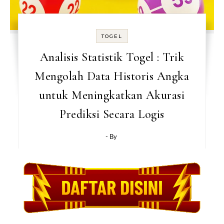
TOGEL
Analisis Statistik Togel : Trik
Mengolah Data Historis Angka
untuk Meningkatkan Akurasi
Prediksi Secara Logis
- By