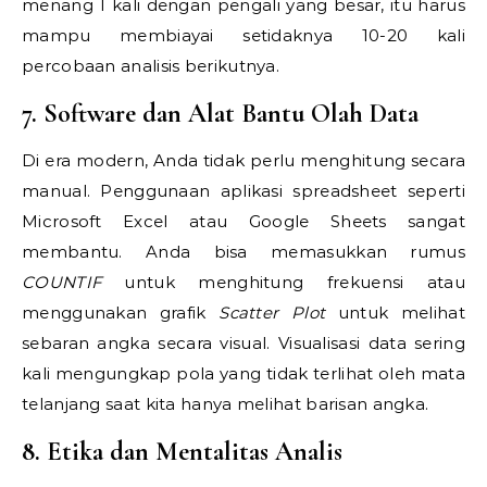
menang 1 kali dengan pengali yang besar, itu harus
mampu membiayai setidaknya 10-20 kali
percobaan analisis berikutnya.
7. Software dan Alat Bantu Olah Data
Di era modern, Anda tidak perlu menghitung secara
manual. Penggunaan aplikasi spreadsheet seperti
Microsoft Excel atau Google Sheets sangat
membantu. Anda bisa memasukkan rumus
COUNTIF
untuk menghitung frekuensi atau
menggunakan grafik
Scatter Plot
untuk melihat
sebaran angka secara visual. Visualisasi data sering
kali mengungkap pola yang tidak terlihat oleh mata
telanjang saat kita hanya melihat barisan angka.
8. Etika dan Mentalitas Analis