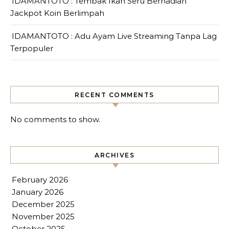
IDAMANTOTO : Tembak Ikan Seru Berhadiah
Jackpot Koin Berlimpah
IDAMANTOTO : Adu Ayam Live Streaming Tanpa Lag
Terpopuler
RECENT COMMENTS
No comments to show.
ARCHIVES
February 2026
January 2026
December 2025
November 2025
October 2025