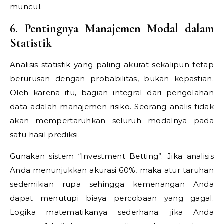
muncul.
6. Pentingnya Manajemen Modal dalam
Statistik
Analisis statistik yang paling akurat sekalipun tetap
berurusan dengan probabilitas, bukan kepastian.
Oleh karena itu, bagian integral dari pengolahan
data adalah manajemen risiko. Seorang analis tidak
akan mempertaruhkan seluruh modalnya pada
satu hasil prediksi.
Gunakan sistem “Investment Betting”. Jika analisis
Anda menunjukkan akurasi 60%, maka atur taruhan
sedemikian rupa sehingga kemenangan Anda
dapat menutupi biaya percobaan yang gagal.
Logika matematikanya sederhana: jika Anda