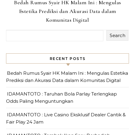
Bedah Rumus Syair HK Malam Ini : Mengulas
Estetika Prediksi dan Akurasi Data dalam
Komunitas Digital
Search
RECENT POSTS
Bedah Rumus Syair HK Malam Ini : Mengulas Estetika
Prediksi dan Akurasi Data dalam Komunitas Digital
IDAMANTOTO : Taruhan Bola Parlay Terlengkap
Odds Paling Menguntungkan
IDAMANTOTO : Live Casino Eksklusif Dealer Cantik &
Fair Play 24 Jam