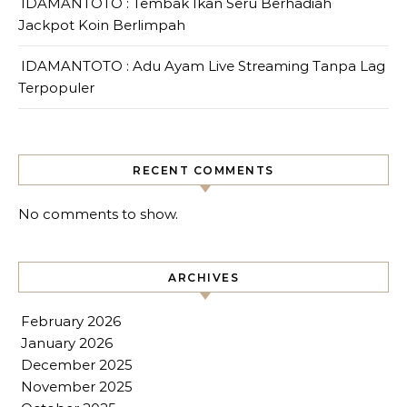
IDAMANTOTO : Tembak Ikan Seru Berhadiah
Jackpot Koin Berlimpah
IDAMANTOTO : Adu Ayam Live Streaming Tanpa Lag
Terpopuler
RECENT COMMENTS
No comments to show.
ARCHIVES
February 2026
January 2026
December 2025
November 2025