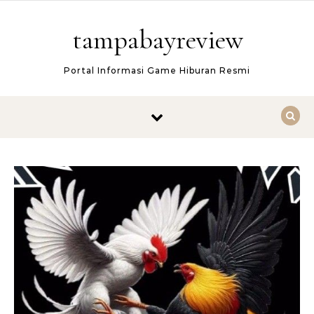
Skip to content
tampabayreview
Portal Informasi Game Hiburan Resmi