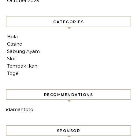
October 2025
CATEGORIES
Bola
Casino
Sabung Ayam
Slot
Tembak Ikan
Togel
RECOMMENDATIONS
idamantoto
SPONSOR