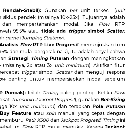
Rendah-Stabil):
Gunakan
bet
unit terkecil (
unit
 siklus pendek (misalnya 10x-25x). Tujuannya adalah
 dan mempertahankan modal. Jika
Flow
RTP
bawah 95.5% atau
tidak ada
trigger
simbol
Scatter
,
dah
game
(
Jumping Strategy
).
Analisis
Flow
RTP Live Progresif
menunjukkan tren
6% dan mulai bergerak naik), itu adalah sinyal bahwa
kan
Strategi
Timing
Putaran
dengan meningkatkan
 (misalnya, 2x atau 3x
unit minimum
). Aktifkan fitur
ercepat
trigger
simbol
Scatter
dan menguji respons
ow
penting untuk mempersiapkan modal sebelum
 Puncak):
Inilah
Timing
paling penting. Ketika
Flow
ekati
threshold
Jackpot Progresif
), gunakan
Bet-Sizing
ngga 10x
unit minimum
) dan terapkan
Pola
Putaran
Buy Feature
atau
spin
manual yang cepat dengan
if memburu
Petir X500
dan
Jackpot Progresif
.
Timing
ini
 sebelum
Flow
RTP mulai menukik. Karena
Jackpot