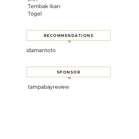
Tembak Ikan
Togel
RECOMMENDATIONS
idamantoto
SPONSOR
tampabayreview