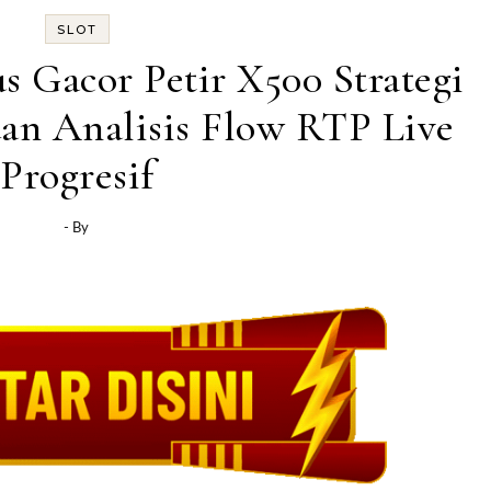
SLOT
us Gacor Petir X500 Strategi
an Analisis Flow RTP Live
Progresif
- By