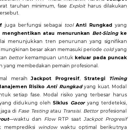
yarat taruhan minimum, fase
Exploit
harus dilakukan
ersebut.
f
juga berfungsi sebagai
tool
Anti Rungkad
yang
a
menghentikan atau menurunkan
Bet-Sizing
ke
ai menunjukkan tren penurunan yang signifikan
mungkinan besar akan memasuki periode
cold
yang
kan
bettor
kemampuan untuk
keluar pada puncak
plin yang membedakan pemain profesional.
imal meraih
Jackpot Progresif
,
Strategi
Timing
Manajemen Risiko
Anti Rungkad
yang kuat. Modal
ntuk setiap fase. Modal risiko yang terbesar harus
yang didukung oleh
Siklus
Gacor
yang terdeteksi,
jaga di
Fase Testing
atau
Transisi
.
Bettor
profesional
yout
—waktu dan
Flow
RTP saat
Jackpot Progresif
uk memprediksi
window
waktu optimal berikutnya