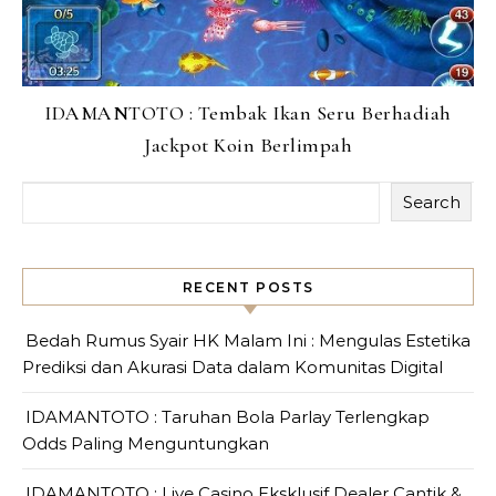
IDAMANTOTO : Tembak Ikan Seru Berhadiah
Jackpot Koin Berlimpah
Search
RECENT POSTS
Bedah Rumus Syair HK Malam Ini : Mengulas Estetika
Prediksi dan Akurasi Data dalam Komunitas Digital
IDAMANTOTO : Taruhan Bola Parlay Terlengkap
Odds Paling Menguntungkan
IDAMANTOTO : Live Casino Eksklusif Dealer Cantik &