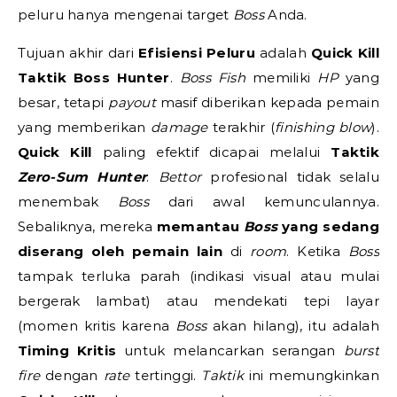
peluru hanya mengenai target
Boss
Anda.
Tujuan akhir dari
Efisiensi Peluru
adalah
Quick Kill
Taktik Boss Hunter
.
Boss Fish
memiliki
HP
yang
besar, tetapi
payout
masif diberikan kepada pemain
yang memberikan
damage
terakhir (
finishing blow
).
Quick Kill
paling efektif dicapai melalui
Taktik
Zero-Sum Hunter
.
Bettor
profesional tidak selalu
menembak
Boss
dari awal kemunculannya.
Sebaliknya, mereka
memantau
Boss
yang sedang
diserang oleh pemain lain
di
room
. Ketika
Boss
tampak terluka parah (indikasi visual atau mulai
bergerak lambat) atau mendekati tepi layar
(momen kritis karena
Boss
akan hilang), itu adalah
Timing Kritis
untuk melancarkan serangan
burst
fire
dengan
rate
tertinggi.
Taktik
ini memungkinkan