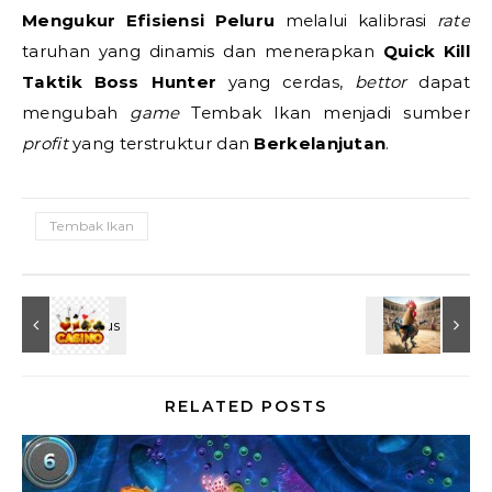
Mengukur Efisiensi Peluru
melalui kalibrasi
rate
taruhan yang dinamis dan menerapkan
Quick Kill
Taktik Boss Hunter
yang cerdas,
bettor
dapat
mengubah
game
Tembak Ikan menjadi sumber
profit
yang terstruktur dan
Berkelanjutan
.
Tembak Ikan
RELATED POSTS