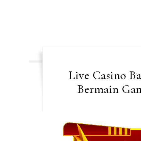
Live Casino Ba
Bermain Gam