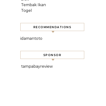
Tembak Ikan
Togel
RECOMMENDATIONS
idamantoto
SPONSOR
tampabayreview