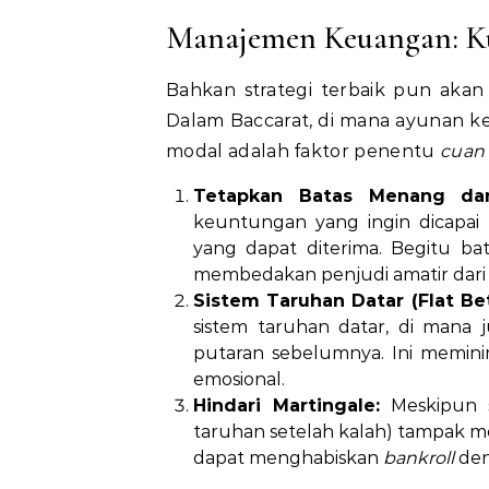
Manajemen Keuangan: Ku
Bahkan strategi terbaik pun aka
Dalam Baccarat, di mana ayunan ke
modal adalah faktor penentu
cuan
Tetapkan Batas Menang dan
keuntungan yang ingin dicapai 
yang dapat diterima. Begitu bata
membedakan penjudi amatir dari 
Sistem Taruhan Datar (Flat Bet
sistem taruhan datar, di mana j
putaran sebelumnya. Ini meminim
emosional.
Hindari Martingale:
Meskipun s
taruhan setelah kalah) tampak men
dapat menghabiskan
bankroll
den