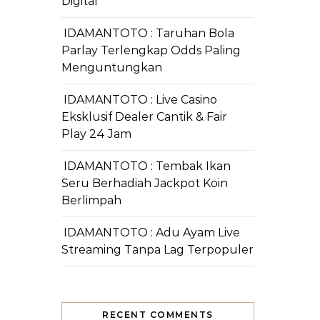
Digital
IDAMANTOTO : Taruhan Bola
Parlay Terlengkap Odds Paling
Menguntungkan
IDAMANTOTO : Live Casino
Eksklusif Dealer Cantik & Fair
Play 24 Jam
IDAMANTOTO : Tembak Ikan
Seru Berhadiah Jackpot Koin
Berlimpah
IDAMANTOTO : Adu Ayam Live
Streaming Tanpa Lag Terpopuler
RECENT COMMENTS