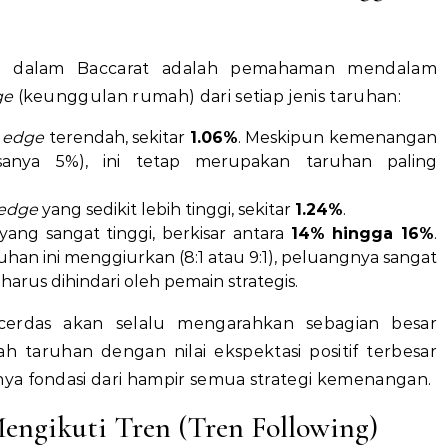
ng dalam Baccarat adalah pemahaman mendalam
ge
(keunggulan rumah) dari setiap jenis taruhan:
 edge
terendah, sekitar
1.06%
. Meskipun kemenangan
asanya 5%), ini tetap merupakan taruhan paling
edge
yang sedikit lebih tinggi, sekitar
1.24%
.
yang sangat tinggi, berkisar antara
14% hingga 16%
.
an ini menggiurkan (8:1 atau 9:1), peluangnya sangat
harus dihindari oleh pemain strategis.
cerdas akan selalu mengarahkan sebagian besar
lah taruhan dengan nilai ekspektasi positif terbesar
ya fondasi dari hampir semua strategi kemenangan.
Mengikuti Tren (Tren Following)