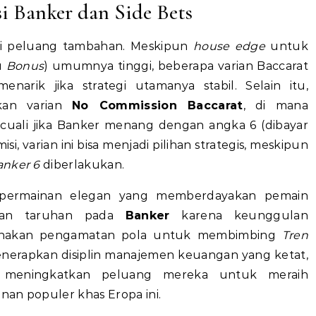
si Banker dan Side Bets
i peluang tambahan. Meskipun
house edge
untuk
u
Bonus
) umumnya tinggi, beberapa varian Baccarat
rik jika strategi utamanya stabil. Selain itu,
an varian
No Commission Baccarat
, di mana
cuali jika Banker menang dengan angka 6 (dibayar
isi, varian ini bisa menjadi pilihan strategis, meskipun
anker 6
diberlakukan.
h permainan elegan yang memberdayakan pemain
askan taruhan pada
Banker
karena keunggulan
nakan pengamatan pola untuk membimbing
Tren
enerapkan disiplin manajemen keuangan yang ketat,
an meningkatkan peluang mereka untuk meraih
nan populer khas Eropa ini.