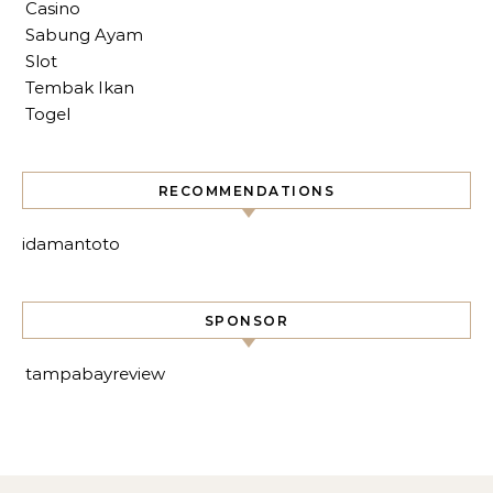
Casino
Sabung Ayam
Slot
Tembak Ikan
Togel
RECOMMENDATIONS
idamantoto
SPONSOR
tampabayreview