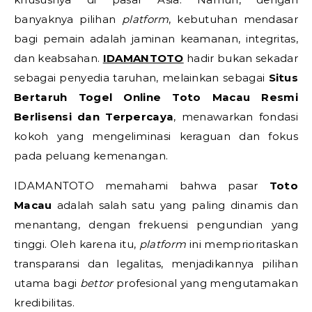
banyaknya pilihan
platform
, kebutuhan mendasar
bagi pemain adalah jaminan keamanan, integritas,
dan keabsahan.
IDAMANTOTO
hadir bukan sekadar
sebagai penyedia taruhan, melainkan sebagai
Situs
Bertaruh Togel Online Toto Macau Resmi
Berlisensi dan Terpercaya
, menawarkan fondasi
kokoh yang mengeliminasi keraguan dan fokus
pada peluang kemenangan.
IDAMANTOTO memahami bahwa pasar
Toto
Macau
adalah salah satu yang paling dinamis dan
menantang, dengan frekuensi pengundian yang
tinggi. Oleh karena itu,
platform
ini memprioritaskan
transparansi dan legalitas, menjadikannya pilihan
utama bagi
bettor
profesional yang mengutamakan
kredibilitas.