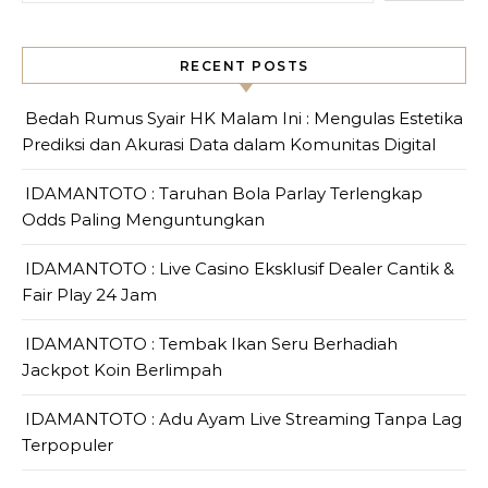
RECENT POSTS
Bedah Rumus Syair HK Malam Ini : Mengulas Estetika
Prediksi dan Akurasi Data dalam Komunitas Digital
IDAMANTOTO : Taruhan Bola Parlay Terlengkap
Odds Paling Menguntungkan
IDAMANTOTO : Live Casino Eksklusif Dealer Cantik &
Fair Play 24 Jam
IDAMANTOTO : Tembak Ikan Seru Berhadiah
Jackpot Koin Berlimpah
IDAMANTOTO : Adu Ayam Live Streaming Tanpa Lag
Terpopuler