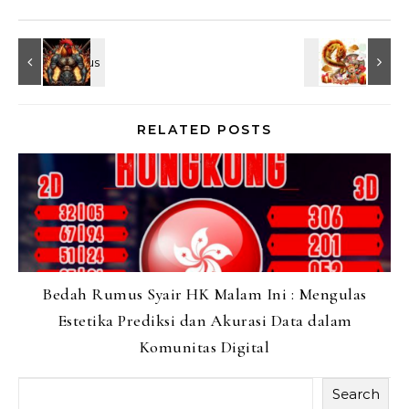
RELATED POSTS
Bedah Rumus Syair HK Malam Ini : Mengulas
Estetika Prediksi dan Akurasi Data dalam
Komunitas Digital
Search