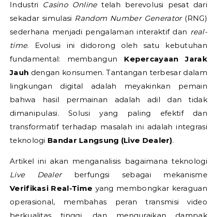
Industri
Casino Online
telah berevolusi pesat dari
sekadar simulasi
Random Number Generator
(RNG)
sederhana menjadi pengalaman interaktif dan
real-
time
. Evolusi ini didorong oleh satu kebutuhan
fundamental: membangun
Kepercayaan Jarak
Jauh
dengan konsumen. Tantangan terbesar dalam
lingkungan digital adalah meyakinkan pemain
bahwa hasil permainan adalah adil dan tidak
dimanipulasi. Solusi yang paling efektif dan
transformatif terhadap masalah ini adalah integrasi
teknologi
Bandar Langsung (Live Dealer)
.
Artikel ini akan menganalisis bagaimana teknologi
Live Dealer
berfungsi sebagai mekanisme
Verifikasi Real-Time
yang membongkar keraguan
operasional, membahas peran transmisi video
berkualitas tinggi, dan menguraikan dampak