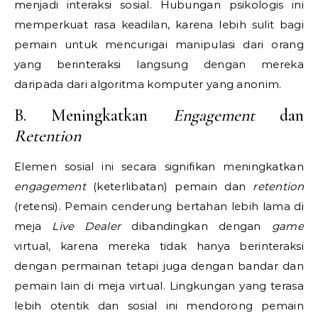
menjadi interaksi sosial. Hubungan psikologis ini
memperkuat rasa keadilan, karena lebih sulit bagi
pemain untuk mencurigai manipulasi dari orang
yang berinteraksi langsung dengan mereka
daripada dari algoritma komputer yang anonim.
B. Meningkatkan
Engagement
dan
Retention
Elemen sosial ini secara signifikan meningkatkan
engagement
(keterlibatan) pemain dan
retention
(retensi). Pemain cenderung bertahan lebih lama di
meja
Live Dealer
dibandingkan dengan
game
virtual, karena mereka tidak hanya berinteraksi
dengan permainan tetapi juga dengan bandar dan
pemain lain di meja virtual. Lingkungan yang terasa
lebih otentik dan sosial ini mendorong pemain