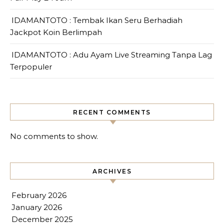
IDAMANTOTO : Tembak Ikan Seru Berhadiah
Jackpot Koin Berlimpah
IDAMANTOTO : Adu Ayam Live Streaming Tanpa Lag
Terpopuler
RECENT COMMENTS
No comments to show.
ARCHIVES
February 2026
January 2026
December 2025