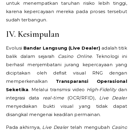
untuk menempatkan taruhan risiko lebih tinggi,
karena kepercayaan mereka pada proses tersebut
sudah terbangun.
IV. Kesimpulan
Evolusi
Bandar Langsung (Live Dealer)
adalah titik
balik dalam sejarah
Casino Online
. Teknologi ini
berhasil menjembatani jurang kepercayaan yang
diciptakan oleh defisit visual RNG dengan
memperkenalkan
Transparansi Operasional
Seketika
. Melalui transmisi video
High-Fidelity
dan
integrasi data
real-time
(OCR/RFID),
Live Dealer
menyediakan bukti visual yang tidak dapat
disangkal mengenai keadilan permainan.
Pada akhirnya,
Live Dealer
telah mengubah
Casino