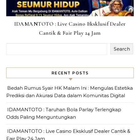
IDAMANTOTO : Live Casino Eksklusif Dealer
Cantik & Fair Play 24 Jam
Search
RECENT POSTS
Bedah Rumus Syair HK Malam Ini : Mengulas Estetika
Prediksi dan Akurasi Data dalam Komunitas Digital
IDAMANTOTO : Taruhan Bola Parlay Terlengkap
Odds Paling Menguntungkan
IDAMANTOTO : Live Casino Eksklusif Dealer Cantik &
Fair Play 24 Jam