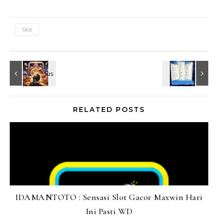
Slot
RELATED POSTS
IDAMANTOTO : Sensasi Slot Gacor Maxwin Hari
Ini Pasti WD