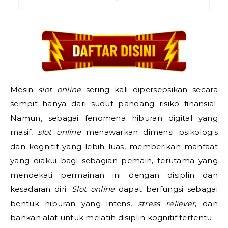
Mesin
slot online
sering kali dipersepsikan secara
sempit hanya dari sudut pandang risiko finansial.
Namun, sebagai fenomena hiburan digital yang
masif,
slot online
menawarkan dimensi psikologis
dan kognitif yang lebih luas, memberikan manfaat
yang diakui bagi sebagian pemain, terutama yang
mendekati permainan ini dengan disiplin dan
kesadaran diri.
Slot online
dapat berfungsi sebagai
bentuk hiburan yang intens,
stress reliever
, dan
bahkan alat untuk melatih disiplin kognitif tertentu.