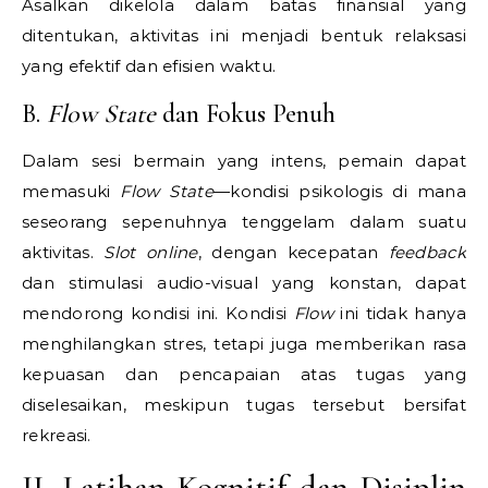
Asalkan dikelola dalam batas finansial yang
ditentukan, aktivitas ini menjadi bentuk relaksasi
yang efektif dan efisien waktu.
B.
Flow State
dan Fokus Penuh
Dalam sesi bermain yang intens, pemain dapat
memasuki
Flow State
—kondisi psikologis di mana
seseorang sepenuhnya tenggelam dalam suatu
aktivitas.
Slot online
, dengan kecepatan
feedback
dan stimulasi audio-visual yang konstan, dapat
mendorong kondisi ini. Kondisi
Flow
ini tidak hanya
menghilangkan stres, tetapi juga memberikan rasa
kepuasan dan pencapaian atas tugas yang
diselesaikan, meskipun tugas tersebut bersifat
rekreasi.
II. Latihan Kognitif dan Disiplin