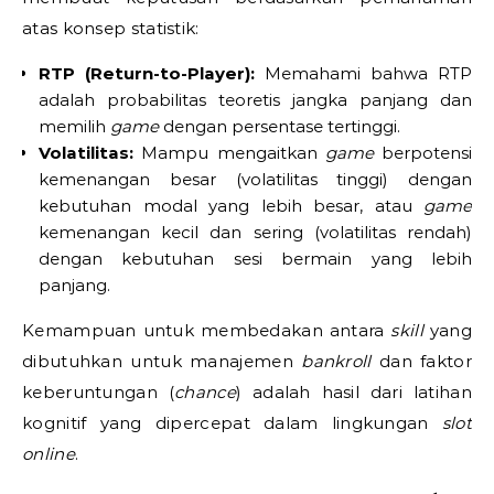
atas konsep statistik:
RTP (Return-to-Player):
Memahami bahwa RTP
adalah probabilitas teoretis jangka panjang dan
memilih
game
dengan persentase tertinggi.
Volatilitas:
Mampu mengaitkan
game
berpotensi
kemenangan besar (volatilitas tinggi) dengan
kebutuhan modal yang lebih besar, atau
game
kemenangan kecil dan sering (volatilitas rendah)
dengan kebutuhan sesi bermain yang lebih
panjang.
Kemampuan untuk membedakan antara
skill
yang
dibutuhkan untuk manajemen
bankroll
dan faktor
keberuntungan (
chance
) adalah hasil dari latihan
kognitif yang dipercepat dalam lingkungan
slot
online
.