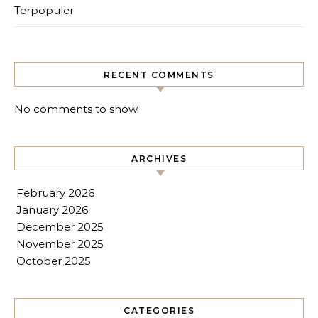
Terpopuler
RECENT COMMENTS
No comments to show.
ARCHIVES
February 2026
January 2026
December 2025
November 2025
October 2025
CATEGORIES