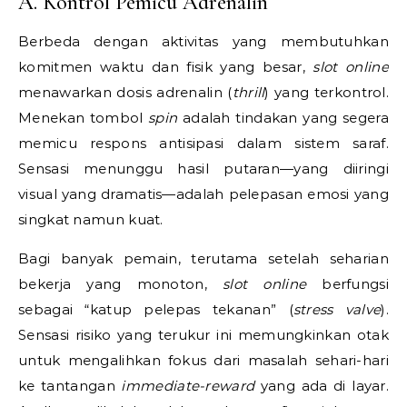
A. Kontrol Pemicu Adrenalin
Berbeda dengan aktivitas yang membutuhkan
komitmen waktu dan fisik yang besar,
slot online
menawarkan dosis adrenalin (
thrill
) yang terkontrol.
Menekan tombol
spin
adalah tindakan yang segera
memicu respons antisipasi dalam sistem saraf.
Sensasi menunggu hasil putaran—yang diiringi
visual yang dramatis—adalah pelepasan emosi yang
singkat namun kuat.
Bagi banyak pemain, terutama setelah seharian
bekerja yang monoton,
slot online
berfungsi
sebagai “katup pelepas tekanan” (
stress valve
).
Sensasi risiko yang terukur ini memungkinkan otak
untuk mengalihkan fokus dari masalah sehari-hari
ke tantangan
immediate-reward
yang ada di layar.