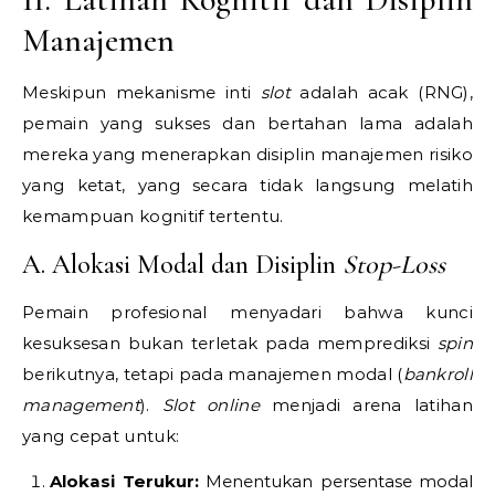
Manajemen
Meskipun mekanisme inti
slot
adalah acak (RNG),
pemain yang sukses dan bertahan lama adalah
mereka yang menerapkan disiplin manajemen risiko
yang ketat, yang secara tidak langsung melatih
kemampuan kognitif tertentu.
A. Alokasi Modal dan Disiplin
Stop-Loss
Pemain profesional menyadari bahwa kunci
kesuksesan bukan terletak pada memprediksi
spin
berikutnya, tetapi pada manajemen modal (
bankroll
management
).
Slot online
menjadi arena latihan
yang cepat untuk:
Alokasi Terukur:
Menentukan persentase modal