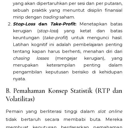
yang akan dipertaruhkan per sesi dan per putaran,
sebuah praktik yang menuntut disiplin finansial
mirip dengan
trading
saham.
Stop-Loss
dan
Take-Profit
:
Menetapkan batas
kerugian (
stop-loss
) yang ketat dan batas
keuntungan (
take-profit
) untuk mengunci hasil.
Latihan kognitif ini adalah pembelajaran penting
tentang kapan harus berhenti, menahan diri dari
chasing losses
(mengejar kerugian), yang
merupakan keterampilan penting dalam
pengambilan keputusan berisiko di kehidupan
nyata.
B. Pemahaman Konsep Statistik (RTP dan
Volatilitas)
Pemain yang berliterasi tinggi dalam
slot online
tidak bertaruh secara membabi buta. Mereka
membuat keputusan berdasarkan pemahaman