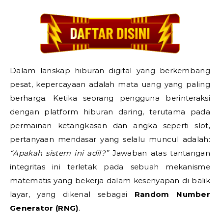
Dalam lanskap hiburan digital yang berkembang
pesat, kepercayaan adalah mata uang yang paling
berharga. Ketika seorang pengguna berinteraksi
dengan platform hiburan daring, terutama pada
permainan ketangkasan dan angka seperti slot,
pertanyaan mendasar yang selalu muncul adalah:
“Apakah sistem ini adil?”
Jawaban atas tantangan
integritas ini terletak pada sebuah mekanisme
matematis yang bekerja dalam kesenyapan di balik
layar, yang dikenal sebagai
Random Number
Generator (RNG)
.