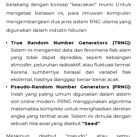
belakang dengan konsep “keacakan” murni. Untuk
mengatasi batasan ini, para ilmuwan komputer
mengembangkan dua jenis sistem RNG utama yang
digunakan dalam industri hiburan:
True Random Number Generators (TRNG):
Sistem ini mengambil data dari fenomena fisik alam
yang tidak dapat diprediksi, seperti kebisingan
atmosfer, peluruhan radioaktif, atau fluktuasi termal.
Karena sumbernya berasal dari variabel fisik
eksternal, hasilnya dianggap benar-benar acak.
Pseudo-Random Number Generators (PRNG):
Inilah yang paling umum digunakan dalam sistem
slot online modern. PRNG menggunakan algoritma
matematika kompleks untuk menghasilkan deretan
angka yang terlihat acak. Sistem ini dimulai dengan
sebuah nilai awal yang disebut
“Seed”
.
Meskipun disebut “pseudo” atau semu,