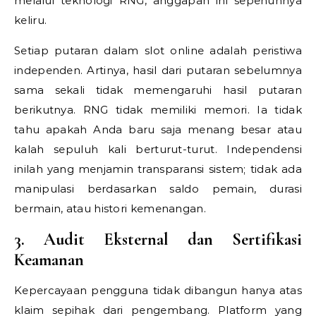
melalui teknologi RNG, anggapan ini sepenuhnya
keliru.
Setiap putaran dalam slot online adalah peristiwa
independen. Artinya, hasil dari putaran sebelumnya
sama sekali tidak memengaruhi hasil putaran
berikutnya. RNG tidak memiliki memori. Ia tidak
tahu apakah Anda baru saja menang besar atau
kalah sepuluh kali berturut-turut. Independensi
inilah yang menjamin transparansi sistem; tidak ada
manipulasi berdasarkan saldo pemain, durasi
bermain, atau histori kemenangan.
3. Audit Eksternal dan Sertifikasi
Keamanan
Kepercayaan pengguna tidak dibangun hanya atas
klaim sepihak dari pengembang. Platform yang