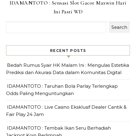
IDAMANTOTO : Sensasi Slot Gacor Maxwin Hari
Ini Pasti WD
Search
RECENT POSTS
Bedah Rumus Syair HK Malam Ini : Mengulas Estetika
Prediksi dan Akurasi Data dalam Komunitas Digital
IDAMANTOTO : Taruhan Bola Parlay Terlengkap
Odds Paling Menguntungkan
IDAMANTOTO : Live Casino Eksklusif Dealer Cantik &
Fair Play 24 Jam
IDAMANTOTO : Tembak Ikan Seru Berhadiah
Jackpot Koin Berlimpah