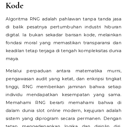
Kode
Algoritma RNG adalah pahlawan tanpa tanda jasa
di balik pesatnya pertumbuhan industri hiburan
digital. Ia bukan sekadar barisan kode, melainkan
fondasi moral yang memastikan transparansi dan
keadilan tetap terjaga di tengah kompleksitas dunia
maya.
Melalui perpaduan antara matematika murni,
pengawasan audit yang ketat, dan enkripsi tingkat
tinggi, RNG memberikan jaminan bahwa setiap
individu mendapatkan kesempatan yang sama.
Memahami RNG berarti memahami bahwa di
dalam dunia slot online modern, kejujuran adalah
sistem yang diprogram secara permanen. Dengan
tetap mengedepankan logika dan disiplin diri,