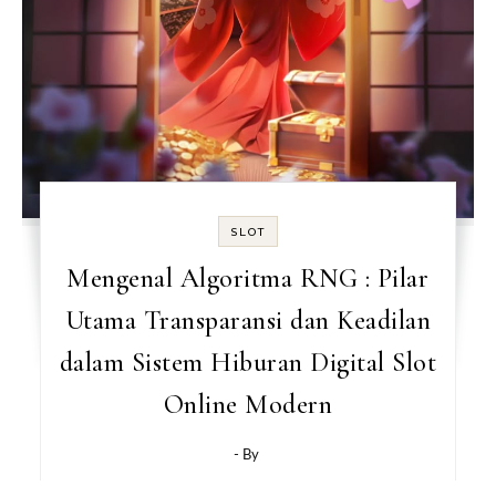
SLOT
Mengenal Algoritma RNG : Pilar
Utama Transparansi dan Keadilan
dalam Sistem Hiburan Digital Slot
Online Modern
- By