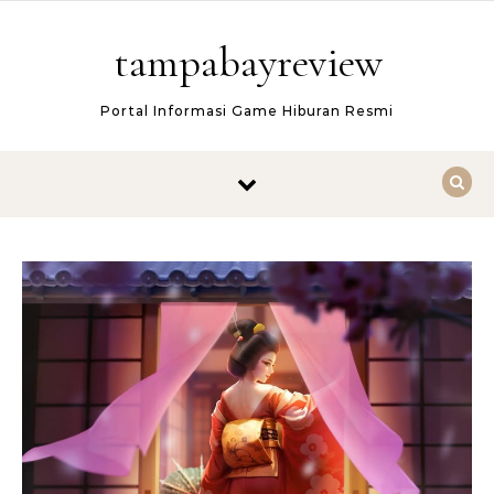
Skip to content
tampabayreview
Portal Informasi Game Hiburan Resmi