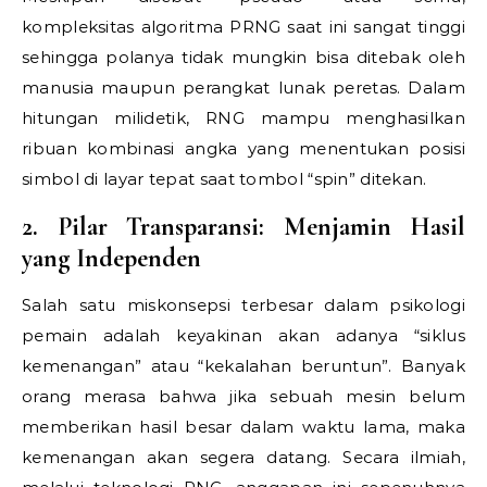
kompleksitas algoritma PRNG saat ini sangat tinggi
sehingga polanya tidak mungkin bisa ditebak oleh
manusia maupun perangkat lunak peretas. Dalam
hitungan milidetik, RNG mampu menghasilkan
ribuan kombinasi angka yang menentukan posisi
simbol di layar tepat saat tombol “spin” ditekan.
2. Pilar Transparansi: Menjamin Hasil
yang Independen
Salah satu miskonsepsi terbesar dalam psikologi
pemain adalah keyakinan akan adanya “siklus
kemenangan” atau “kekalahan beruntun”. Banyak
orang merasa bahwa jika sebuah mesin belum
memberikan hasil besar dalam waktu lama, maka
kemenangan akan segera datang. Secara ilmiah,