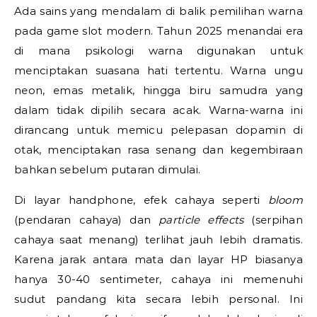
Ada sains yang mendalam di balik pemilihan warna
pada game slot modern. Tahun 2025 menandai era
di mana psikologi warna digunakan untuk
menciptakan suasana hati tertentu. Warna ungu
neon, emas metalik, hingga biru samudra yang
dalam tidak dipilih secara acak. Warna-warna ini
dirancang untuk memicu pelepasan dopamin di
otak, menciptakan rasa senang dan kegembiraan
bahkan sebelum putaran dimulai.
Di layar handphone, efek cahaya seperti
bloom
(pendaran cahaya) dan
particle effects
(serpihan
cahaya saat menang) terlihat jauh lebih dramatis.
Karena jarak antara mata dan layar HP biasanya
hanya 30-40 sentimeter, cahaya ini memenuhi
sudut pandang kita secara lebih personal. Ini