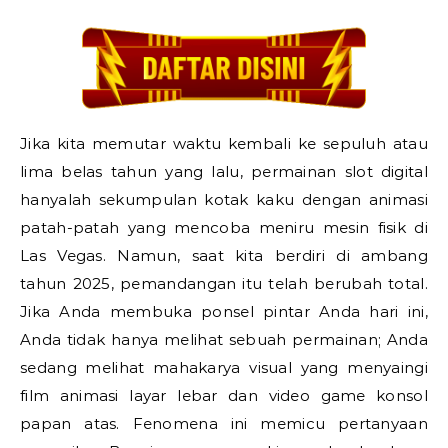
Jika kita memutar waktu kembali ke sepuluh atau
lima belas tahun yang lalu, permainan slot digital
hanyalah sekumpulan kotak kaku dengan animasi
patah-patah yang mencoba meniru mesin fisik di
Las Vegas. Namun, saat kita berdiri di ambang
tahun 2025, pemandangan itu telah berubah total.
Jika Anda membuka ponsel pintar Anda hari ini,
Anda tidak hanya melihat sebuah permainan; Anda
sedang melihat mahakarya visual yang menyaingi
film animasi layar lebar dan video game konsol
papan atas. Fenomena ini memicu pertanyaan