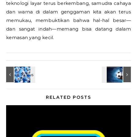
teknologi layar terus berkembang, samudra cahaya
dan warna di dalam genggaman kita akan terus
memukau, membuktikan bahwa hal-hal besar—
dan sangat indah—memang bisa datang dalam
kemasan yang kecil.
RELATED POSTS