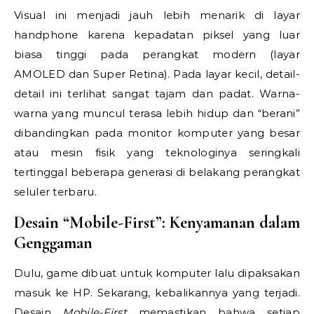
Visual ini menjadi jauh lebih menarik di layar
handphone karena kepadatan piksel yang luar
biasa tinggi pada perangkat modern (layar
AMOLED dan Super Retina). Pada layar kecil, detail-
detail ini terlihat sangat tajam dan padat. Warna-
warna yang muncul terasa lebih hidup dan “berani”
dibandingkan pada monitor komputer yang besar
atau mesin fisik yang teknologinya seringkali
tertinggal beberapa generasi di belakang perangkat
seluler terbaru.
Desain “Mobile-First”: Kenyamanan dalam
Genggaman
Dulu, game dibuat untuk komputer lalu dipaksakan
masuk ke HP. Sekarang, kebalikannya yang terjadi.
Desain
Mobile-First
memastikan bahwa setiap