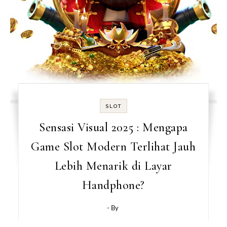
SLOT
Sensasi Visual 2025 : Mengapa
Game Slot Modern Terlihat Jauh
Lebih Menarik di Layar
Handphone?
- By