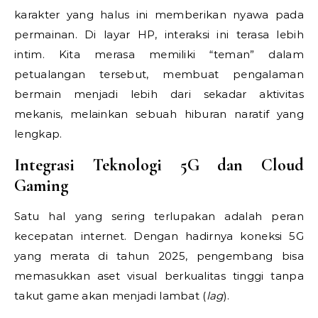
karakter yang halus ini memberikan nyawa pada
permainan. Di layar HP, interaksi ini terasa lebih
intim. Kita merasa memiliki “teman” dalam
petualangan tersebut, membuat pengalaman
bermain menjadi lebih dari sekadar aktivitas
mekanis, melainkan sebuah hiburan naratif yang
lengkap.
Integrasi Teknologi 5G dan Cloud
Gaming
Satu hal yang sering terlupakan adalah peran
kecepatan internet. Dengan hadirnya koneksi 5G
yang merata di tahun 2025, pengembang bisa
memasukkan aset visual berkualitas tinggi tanpa
takut game akan menjadi lambat (
lag
).