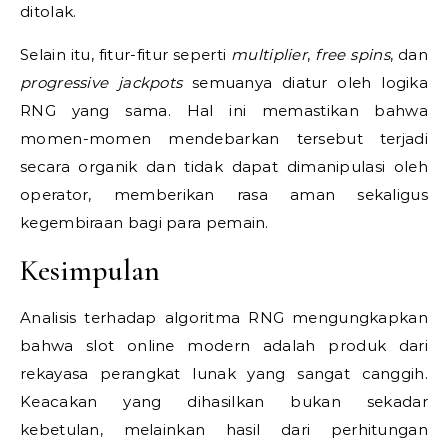
ditolak.
Selain itu, fitur-fitur seperti
multiplier
,
free spins
, dan
progressive jackpots
semuanya diatur oleh logika
RNG yang sama. Hal ini memastikan bahwa
momen-momen mendebarkan tersebut terjadi
secara organik dan tidak dapat dimanipulasi oleh
operator, memberikan rasa aman sekaligus
kegembiraan bagi para pemain.
Kesimpulan
Analisis terhadap algoritma RNG mengungkapkan
bahwa slot online modern adalah produk dari
rekayasa perangkat lunak yang sangat canggih.
Keacakan yang dihasilkan bukan sekadar
kebetulan, melainkan hasil dari perhitungan