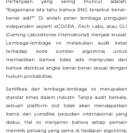
Pertanyaan yang sering muncul adalah:
“Bagaimana kita tahu bahwa RNG tersebut benar-
benar adil?” Di sinilah peran lembaga pengujian
independen seperti eCOGRA, iTech Labs, atau GLI
(Gaming Laboratories International) menjadi krusial.
Lembaga-lembaga ini melakukan audit ketat
terhadap kode sumber algoritma untuk
memastikan bahwa tidak ada manipulasi dan
bahwa distribusi angka benar-benar sesuai dengan
hukum probabilitas.
Sertifikasi dari lembaga-lembaga ini merupakan
standar emas dalam industri. Tanpa audit berkala,
sebuah platform slot tidak akan mendapatkan
lisensi dari yurisdiksi perjudian internasional yang
diakui. Hal ini menjamin bahwa setiap pemain
memiliki peluang yang sama di hadapan algoritma,