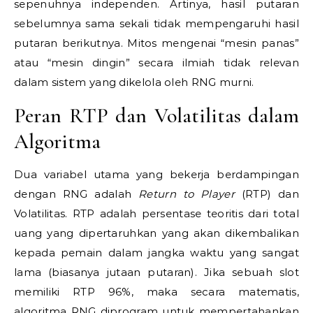
sepenuhnya independen. Artinya, hasil putaran
sebelumnya sama sekali tidak mempengaruhi hasil
putaran berikutnya. Mitos mengenai “mesin panas”
atau “mesin dingin” secara ilmiah tidak relevan
dalam sistem yang dikelola oleh RNG murni.
Peran RTP dan Volatilitas dalam
Algoritma
Dua variabel utama yang bekerja berdampingan
dengan RNG adalah
Return to Player
(RTP) dan
Volatilitas. RTP adalah persentase teoritis dari total
uang yang dipertaruhkan yang akan dikembalikan
kepada pemain dalam jangka waktu yang sangat
lama (biasanya jutaan putaran). Jika sebuah slot
memiliki RTP 96%, maka secara matematis,
algoritma RNG diprogram untuk mempertahankan