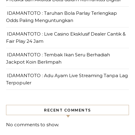
IDAMANTOTO : Taruhan Bola Parlay Terlengkap
Odds Paling Menguntungkan
IDAMANTOTO : Live Casino Eksklusif Dealer Cantik &
Fair Play 24 Jam
IDAMANTOTO : Tembak Ikan Seru Berhadiah
Jackpot Koin Berlimpah
IDAMANTOTO : Adu Ayam Live Streaming Tanpa Lag
Terpopuler
RECENT COMMENTS
No comments to show.