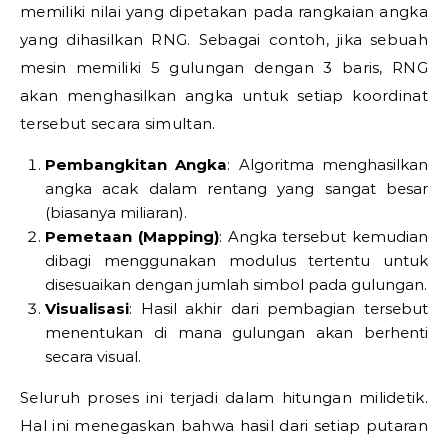
memiliki nilai yang dipetakan pada rangkaian angka
yang dihasilkan RNG. Sebagai contoh, jika sebuah
mesin memiliki 5 gulungan dengan 3 baris, RNG
akan menghasilkan angka untuk setiap koordinat
tersebut secara simultan.
Pembangkitan Angka
: Algoritma menghasilkan
angka acak dalam rentang yang sangat besar
(biasanya miliaran).
Pemetaan (Mapping)
: Angka tersebut kemudian
dibagi menggunakan modulus tertentu untuk
disesuaikan dengan jumlah simbol pada gulungan.
Visualisasi
: Hasil akhir dari pembagian tersebut
menentukan di mana gulungan akan berhenti
secara visual.
Seluruh proses ini terjadi dalam hitungan milidetik.
Hal ini menegaskan bahwa hasil dari setiap putaran