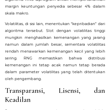
margin keuntungan penyedia sebesar 4% dalam
skala makro.
Volatilitas, di sisi lain, menentukan “kepribadian” dari
algoritma tersebut. Slot dengan volatilitas tinggi
mungkin menghasilkan kemenangan yang jarang
namun dalam jumlah besar, sementara volatilitas
rendah menawarkan kemenangan kecil yang lebih
sering. RNG memastikan bahwa distribusi
kemenangan ini tetap acak namun tetap berada
dalam parameter volatilitas yang telah ditentukan
oleh pengembang.
Transparansi, Lisensi, dan
Keadilan