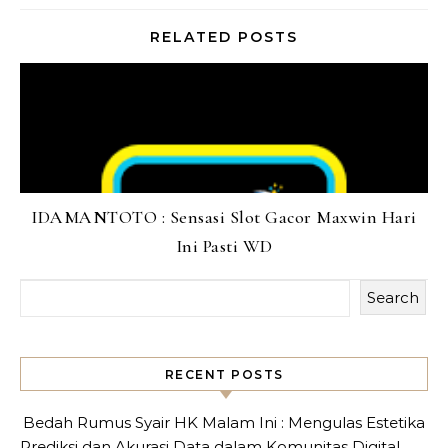
RELATED POSTS
IDAMANTOTO : Sensasi Slot Gacor Maxwin Hari
Ini Pasti WD
Search
RECENT POSTS
Bedah Rumus Syair HK Malam Ini : Mengulas Estetika
Prediksi dan Akurasi Data dalam Komunitas Digital