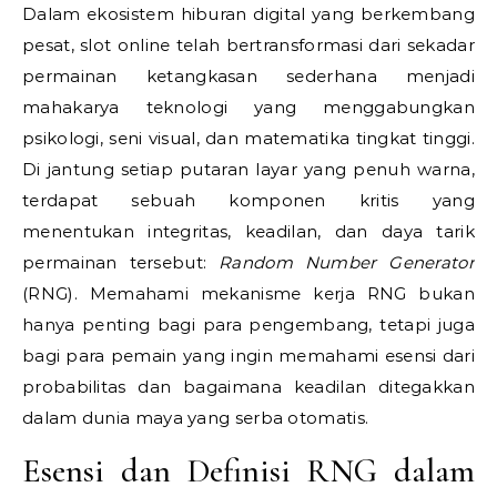
Dalam ekosistem hiburan digital yang berkembang
pesat, slot online telah bertransformasi dari sekadar
permainan ketangkasan sederhana menjadi
mahakarya teknologi yang menggabungkan
psikologi, seni visual, dan matematika tingkat tinggi.
Di jantung setiap putaran layar yang penuh warna,
terdapat sebuah komponen kritis yang
menentukan integritas, keadilan, dan daya tarik
permainan tersebut:
Random Number Generator
(RNG). Memahami mekanisme kerja RNG bukan
hanya penting bagi para pengembang, tetapi juga
bagi para pemain yang ingin memahami esensi dari
probabilitas dan bagaimana keadilan ditegakkan
dalam dunia maya yang serba otomatis.
Esensi dan Definisi RNG dalam