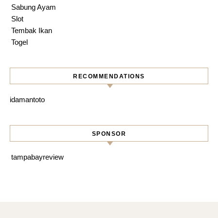
Sabung Ayam
Slot
Tembak Ikan
Togel
RECOMMENDATIONS
idamantoto
SPONSOR
tampabayreview