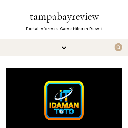
Skip to content
tampabayreview
Portal Informasi Game Hiburan Resmi