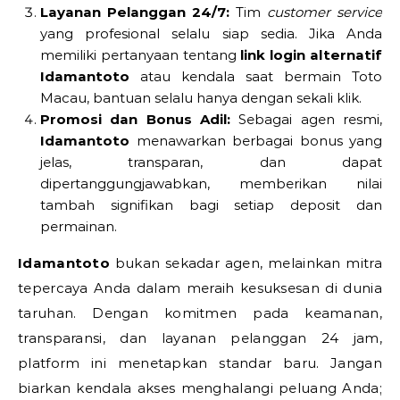
Layanan Pelanggan 24/7:
Tim
customer service
yang profesional selalu siap sedia. Jika Anda
memiliki pertanyaan tentang
link login alternatif
Idamantoto
atau kendala saat bermain Toto
Macau, bantuan selalu hanya dengan sekali klik.
Promosi dan Bonus Adil:
Sebagai agen resmi,
Idamantoto
menawarkan berbagai bonus yang
jelas, transparan, dan dapat
dipertanggungjawabkan, memberikan nilai
tambah signifikan bagi setiap deposit dan
permainan.
Idamantoto
bukan sekadar agen, melainkan mitra
tepercaya Anda dalam meraih kesuksesan di dunia
taruhan. Dengan komitmen pada keamanan,
transparansi, dan layanan pelanggan 24 jam,
platform ini menetapkan standar baru. Jangan
biarkan kendala akses menghalangi peluang Anda;