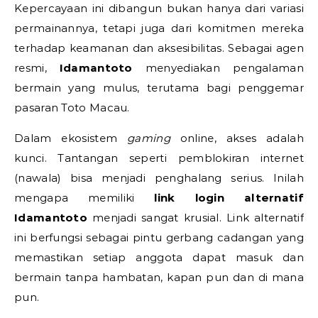
Kepercayaan ini dibangun bukan hanya dari variasi
permainannya, tetapi juga dari komitmen mereka
terhadap keamanan dan aksesibilitas. Sebagai agen
resmi,
Idamantoto
menyediakan pengalaman
bermain yang mulus, terutama bagi penggemar
pasaran Toto Macau.
Dalam ekosistem
gaming
online, akses adalah
kunci. Tantangan seperti pemblokiran internet
(nawala) bisa menjadi penghalang serius. Inilah
mengapa memiliki
link login alternatif
Idamantoto
menjadi sangat krusial. Link alternatif
ini berfungsi sebagai pintu gerbang cadangan yang
memastikan setiap anggota dapat masuk dan
bermain tanpa hambatan, kapan pun dan di mana
pun.