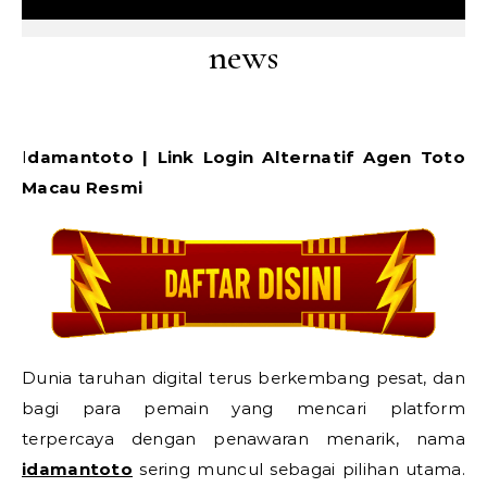
news
Idamantoto | Link Login Alternatif Agen Toto
Macau Resmi
Dunia taruhan digital terus berkembang pesat, dan
bagi para pemain yang mencari platform
terpercaya dengan penawaran menarik, nama
idamantoto
sering muncul sebagai pilihan utama.