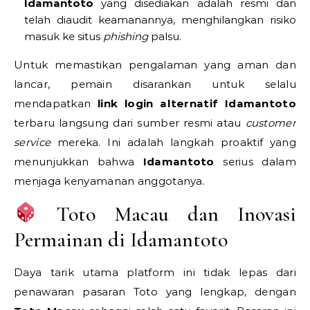
Idamantoto
yang disediakan adalah resmi dan
telah diaudit keamanannya, menghilangkan risiko
masuk ke situs
phishing
palsu.
Untuk memastikan pengalaman yang aman dan
lancar, pemain disarankan untuk selalu
mendapatkan
link login alternatif Idamantoto
terbaru langsung dari sumber resmi atau
customer
service
mereka. Ini adalah langkah proaktif yang
menunjukkan bahwa
Idamantoto
serius dalam
menjaga kenyamanan anggotanya.
Toto Macau dan Inovasi
Permainan di Idamantoto
Daya tarik utama platform ini tidak lepas dari
penawaran pasaran Toto yang lengkap, dengan