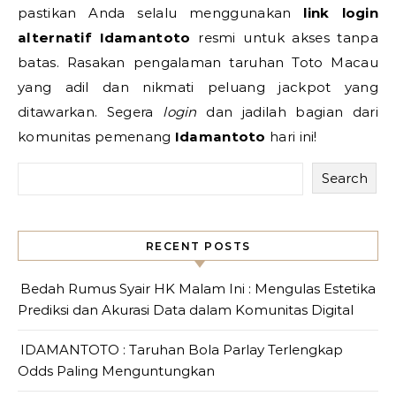
pastikan Anda selalu menggunakan
link login
alternatif Idamantoto
resmi untuk akses tanpa
batas. Rasakan pengalaman taruhan Toto Macau
yang adil dan nikmati peluang jackpot yang
ditawarkan. Segera
login
dan jadilah bagian dari
komunitas pemenang
Idamantoto
hari ini!
Search
RECENT POSTS
Bedah Rumus Syair HK Malam Ini : Mengulas Estetika
Prediksi dan Akurasi Data dalam Komunitas Digital
IDAMANTOTO : Taruhan Bola Parlay Terlengkap
Odds Paling Menguntungkan